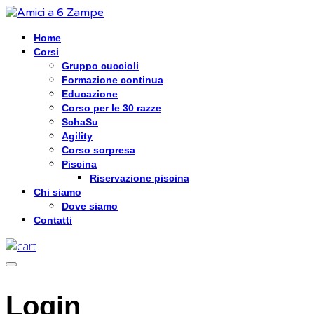
Home
Corsi
Gruppo cuccioli
Formazione continua
Educazione
Corso per le 30 razze
SchaSu
Agility
Corso sorpresa
Piscina
Riservazione piscina
Chi siamo
Dove siamo
Contatti
Login